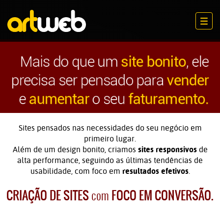
Men
Sites pensados nas necessidades do seu negócio em
primeiro lugar.
Além de um design bonito, criamos
sites responsivos
de
alta performance, seguindo as últimas tendências de
usabilidade, com foco em
resultados efetivos
.
CRIAÇÃO DE SITES
FOCO EM CONVERSÃO.
com